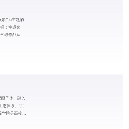
欢歌”为主题的
投镖；幸运套
；气球作战踩踩
紧跟母体、融入
生态体系、“共
级学院是高校办