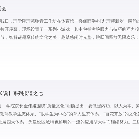
园会
月2日，理学院理苑聆音工作坊在体育馆一楼侧面举办以“理耀新岁，园韵
中拉开序幕，现场设置了一系列小游戏，其中包括考验眼力与技巧的巧力
佳节，智解谜题享传统文化之美；趣踏悠闲时光垫，跳跃间释放无限欢乐
撞解锁科学奥秘；墨香春...
长说】系列报道之七
年9月，学院院长金伟娅围绕“质量文化”明确提出，要做强内功、以人为本、
教育教学生态体系、“以学生为中心”的育人生态体系、“百花齐放”的文化
发展四大体系，为建设区域特色鲜明的一流的应用型大学而继续努力。二
建高质...