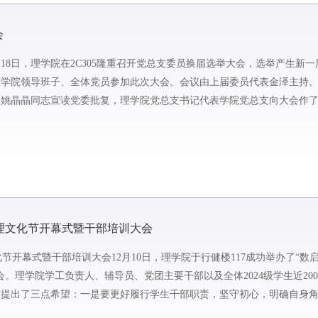
会
18日，理学院在2C305隆重召开党总支委员换届选举大会，选举产生新
理学院领导班子、全体党员参加此次大会。会议由上届委员代表金泽主持
部姚晶晶同志宣读党委批复，理学院党总支书记代表学院党总支向大会作
教育教学、科学研究、社会...
数理文化节开幕式暨干部培训大会
节开幕式暨干部培训大会12月10日，理学院于行健楼117成功举办了“数
。理学院学工负责人、辅导员、党团主要干部以及全体2024级学生近20
部提出了三点希望：一是要更好履行学生干部职责，坚守初心，明确自身
，以及组织协调能...