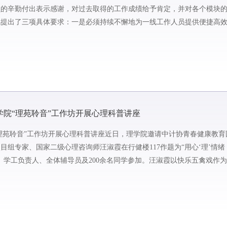
员的辛勤付出表示感谢，对过去取得的工作成绩给予肯定，并对各个模块
他提出了三项具体要求：一是必须持续不懈地为一线工作人员提供便捷高
正工作，又要注重方式方...
学院“理苑聆音”工作坊开展心理科普讲座
“理苑聆音”工作坊开展心理科普讲座近日，理学院邀请中计协青春健康教育
组专家、国家二级心理咨询师汪淑霞在行健楼117作题为“用心‘理’情
、学工负责人、全体辅导员及200余名同学参加。汪淑霞以快乐五禽戏作
情绪和情商的含义，引...