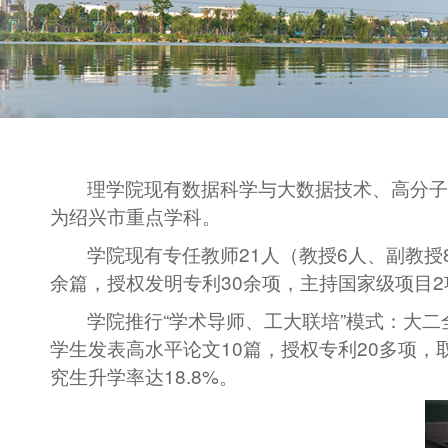
理学院现有数据科学与大数据技术、高分子
为绍兴市重点学科。
学院现有专任教师21人（教授6人、副教
余篇，授权发明专利
30
余项，主持国家级项目
2
学院推行“学术导师、工大联培”模式：大
学生发表高水平论文
10
篇，授权专利
20
多项，
究生升学率达
18.8%
。