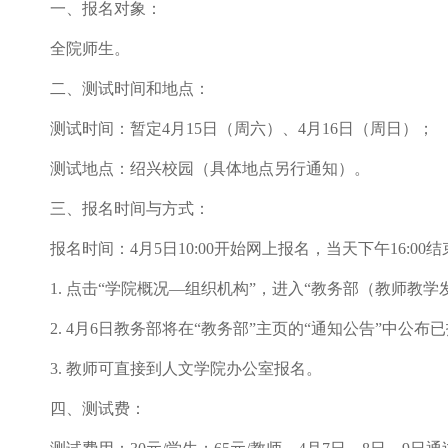
一、报名对象：
全院师生。
二、测试时间和地点：
测试时间：暂定4月
15
日（周六）、
4
月
16
日（周日）；
测试地点：绍兴校园（具体地点另行通知）。
三、报名时间与方式：
报名时间：
4
月
5
日
10:00
开始网上报名，当天下午
16:00
结
1. 点击
“
学院概况
—
组织机构
”
，进入
“
教务部（教师教学
2. 4
月6
日
教务
部将在
“
教务部
”
主页的
“
通知公告
”
中公布已
3. 教师可直接到人文学院办公室报名。
四、测试费：