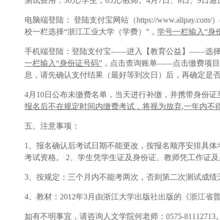
测试费用：
30
元
/
学生；
65
元
/
教师。
4
月
7
日、
8
日、
9
日通
电脑端登陆：
登陆支付宝网站（
https://www.alipay.com/
）
校一栏选择“浙江工业大学（学费）”，
学号一栏输入“身
手机端登陆：
登陆支付宝——进入【教育公益】——选择
一栏输入“身份证号码”
，点击查询账单——点击缴费项目
息，请先确认支付结果（最好等到次日）后，再确定是
4月
10
日公布未缴费名单，当天进行补缴，并携带身份证
报名后不在规定时间内缴费考试，将视为放弃
,
一年内不
五、注意事项：
1、报名确认后考试日期不能更改，按报名顺序安排具体
考试资格。
2、学生凭学生证及身份证、教师凭工作证
3、按规定：三个月内不能考两次，否则第二次测试成绩
4、教材：
2012
年
3
月由浙江大学出版社出版的《浙江省
如有不明事宜，请咨询人文学院何老师：
0575-81112713