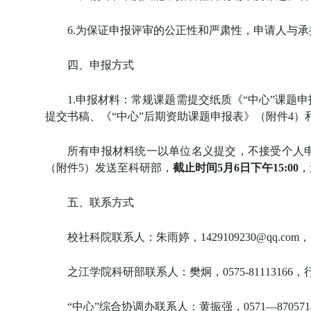
6.
为保证申报评审的公正性和严肃性，申请人与承
四、申报方式
1.
申报材料：常规课题需提交纸质《
“
中心
”
课题申
提交书稿、《
“
中心
”
后期资助课题申报表》（附件
4
）
所有申报材料统一以单位名义提交，不接受个人
（附件
5
）发送至
科研部，
截止时间
5
月
6
日下午
1
5
:0
0
，
五、联系方式
校社科院联系人：朱雨婷，
1429109230@qq.com
，
之江学院科研部联系人：樊炯，
0
575-81113166
，
“
中心
”
综合协调办联系人：黄振强，
0571—870571